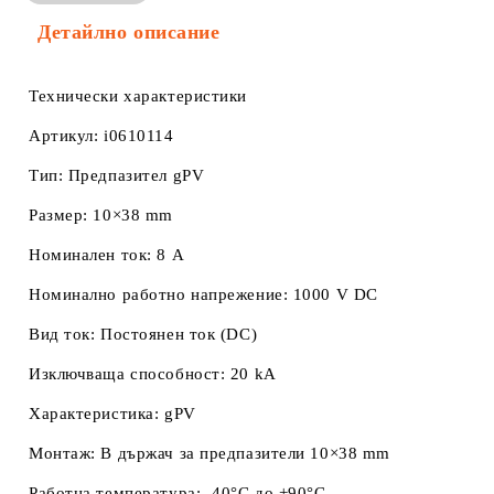
Информация за Съответствие
Детайлно описание
Технически характеристики
Артикул:
i0610114
Тип:
Предпазител gPV
Размер:
10×38 mm
Номинален ток:
8 A
Номинално работно напрежение:
1000 V DC
Вид ток:
Постоянен ток (DC)
Изключваща способност:
20 kA
Характеристика:
gPV
Монтаж:
В държач за предпазители 10×38 mm
Работна температура:
-40°C до +90°C