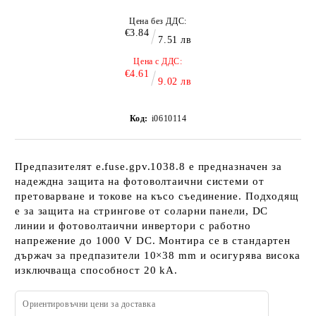
Цена без ДДС:
€3.84
7.51 лв
Цена с ДДС:
€4.61
9.02 лв
Код:
i0610114
Предпазителят e.fuse.gpv.1038.8 е предназначен за
надеждна защита на фотоволтаични системи от
претоварване и токове на късо съединение. Подходящ
е за защита на стрингове от соларни панели, DC
линии и фотоволтаични инвертори с работно
напрежение до 1000 V DC. Монтира се в стандартен
държач за предпазители 10×38 mm и осигурява висока
изключваща способност 20 kA.
Ориентировъчни цени за доставка