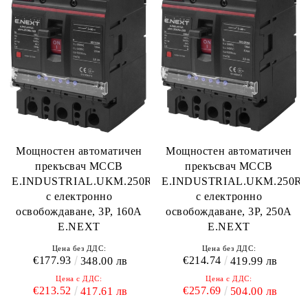
Мощностен автоматичен
Мощностен автоматичен
прекъсвач MCCB
прекъсвач MCCB
E.INDUSTRIAL.UKM.250Re
E.INDUSTRIAL.UKM.250Re.160
с електронно
с електронно
освобождаване, 3P, 250A
освобождаване, 3P, 160A
E.NEXT
E.NEXT
Цена без ДДС:
Цена без ДДС:
€214.74
€177.93
419.99 лв
348.00 лв
Цена с ДДС:
Цена с ДДС:
€257.69
€213.52
504.00 лв
417.61 лв