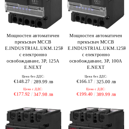
Мощностен автоматичен
Мощностен автоматичен
прекъсвач MCCB
прекъсвач MCCB
E.INDUSTRIAL.UKM.125Re.125
E.INDUSTRIAL.UKM.125Re
с електронно
с електронно
освобождаване, 3P, 125A
освобождаване, 3P, 100A
E.NEXT
E.NEXT
Цена без ДДС:
Цена без ДДС:
€148.27
€166.17
289.99 лв
325.00 лв
Цена с ДДС:
Цена с ДДС:
€177.92
€199.40
347.98 лв
389.99 лв