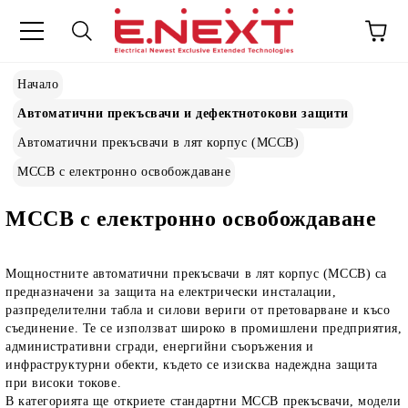
Начало
Автоматични прекъсвачи и дефектнотокови защити
Автоматични прекъсвачи в лят корпус (MCCB)
MCCB с електронно освобождаване
MCCB с електронно освобождаване
Мощностните автоматични прекъсвачи в лят корпус (MCCB) са
предназначени за защита на електрически инсталации,
разпределителни табла и силови вериги от претоварване и късо
съединение. Те се използват широко в промишлени предприятия,
административни сгради, енергийни съоръжения и
инфраструктурни обекти, където се изисква надеждна защита
при високи токове.
В категорията ще откриете стандартни MCCB прекъсвачи, модели