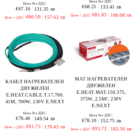
Цена без ДДС:
Цена без ДДС:
€68.21
133.41 лв
€67.16
131.35 лв
€81.85
160.08 лв
Цена с ДДС:
€80.59
157.62 лв
Цена с ДДС:
МАТ НАГРЕВАТЕЛЕН
КАБЕЛ НАГРЕВАТЕЛЕН
ДВУЖИЛЕН
ДВУЖИЛЕН
E.HEAT.MAT.150.375,
E.HEAT.CABLE.T.17.700.
375W, 2,5M², 230V
41M, 700W, 230V E.NEXT
E.NEXT
Цена без ДДС:
Цена без ДДС:
€76.46
149.54 лв
€78.10
152.75 лв
€91.75
179.45 лв
Цена с ДДС:
€93.72
183.30 лв
Цена с ДДС: