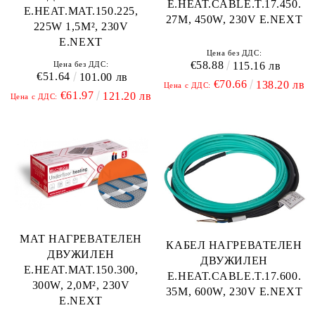
E.HEAT.CABLE.T.17.450.
E.HEAT.MAT.150.225,
27М, 450W, 230V E.NEXT
225W 1,5M², 230V
E.NEXT
Цена без ДДС:
€58.88
Цена без ДДС:
115.16 лв
€51.64
101.00 лв
€70.66
138.20 лв
Цена с ДДС:
€61.97
121.20 лв
Цена с ДДС:
МАТ НАГРЕВАТЕЛЕН
КАБЕЛ НАГРЕВАТЕЛЕН
ДВУЖИЛЕН
ДВУЖИЛЕН
E.HEAT.MAT.150.300,
E.HEAT.CABLE.T.17.600.
300W, 2,0M², 230V
35M, 600W, 230V E.NEXT
E.NEXT