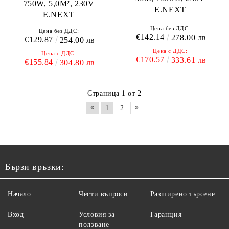
750W, 5,0M², 230V
E.NEXT
E.NEXT
Цена без ДДС:
Цена без ДДС:
€142.14
278.00 лв
€129.87
254.00 лв
Цена с ДДС:
Цена с ДДС:
€170.57
333.61 лв
€155.84
304.80 лв
Страница 1 от 2
«
»
1
2
Бързи връзки:
Начало
Чести въпроси
Разширено търсене
Вход
Условия за
Гаранция
ползване