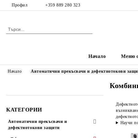
Профил
+359 889 280 323
Начало
Меню с
Начало
Автоматични прекъсвачи и дефектнотокови защ
Комбин
Дефектното
КАТЕГОРИИ
възникване
дефектнот
Автоматични прекъсвачи и
Научи п
дефектнотокови защити