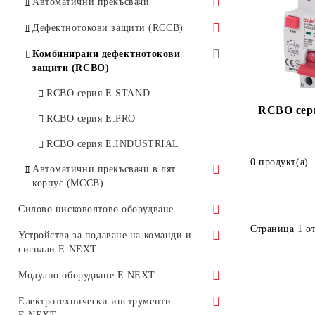
Автоматични прекъсвачи
Автоматични прекъсвачи от серия
Дефектнотокови защити (RCCB)
E.STAND
RCCB серия E.STAND
Комбинирани дефектнотокови
Автоматични прекъсвачи от серия
защити (RCBO)
RCCB серия E.PRO
E.PRO
RCBO серия E.STAND
RCCB серия E.INDUSTRIAL
Автоматични прекъсвачи от серия
RCBO сер
RCBO серия E.PRO
E.INDUSTRIAL
RCBO серия E.INDUSTRIAL
0 продукт(а)
Автоматични прекъсвачи в лят
корпус (MCCB)
Мощностни автоматични
Силово нисковолтово оборудване
прекъсвачи MCCB
Страница 1 от
Kонтактори
Устройства за подаване на команди и
MCCB с електронно
сигнали E.NEXT
Топлинни релета
освобождаване
Телферни стендове E.NEXT
Модулно оборудване E.NEXT
Моторна защита
Аксесоари за MCCB
Индикаторни лампи E.NEXT
Предпазители и държачи за
Електротехнически инструменти
Магнитни пускатели
предпазители за DIN шина