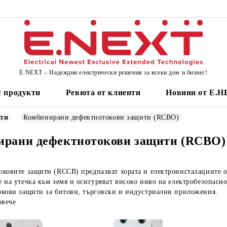
E.NEXT – Надеждни електрически решения за всеки дом и бизнес!
 продукти
Ревюта от клиенти
Новини от Е.
ити
Комбинирани дефектнотокови защити (RCBO)
ирани дефектнотокови защити (RCBO)
ковите защити (RCCB) предпазват хората и електроинсталациите от
 на утечка към земя и осигуряват високо ниво на електробезопасн
окови защити за битови, търговски и индустриални приложения.
овече