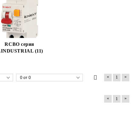
RCBO серия
.INDUSTRIAL (11)
«
»
1
«
»
1