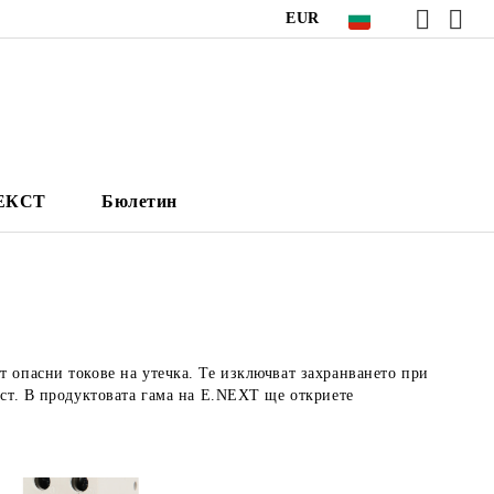
EUR
НЕКСТ
Бюлетин
 опасни токове на утечка. Те изключват захранването при
ост. В продуктовата гама на E.NEXT ще откриете