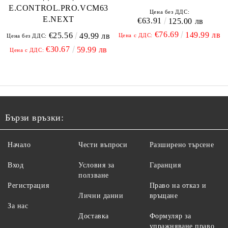
E.CONTROL.PRO.VCM63
Цена без ДДС:
E.NEXT
€63.91
125.00 лв
€76.69
149.99 лв
€25.56
49.99 лв
Цена с ДДС:
Цена без ДДС:
€30.67
59.99 лв
Цена с ДДС:
Бързи връзки:
Начало
Чести въпроси
Разширено търсене
Вход
Условия за
Гаранция
ползване
Регистрация
Право на отказ и
Лични данни
връщане
За нас
Доставка
Формуляр за
упражняване право