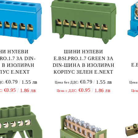
НИ НУЛЕВИ
ШИНИ НУЛЕВИ
PRO.1.7 ЗА DIN-
E.BSI.PRO.1.7 GREEN ЗА
E.
 В ИЗОЛИРАН
DIN-ШИНА В ИЗОЛИРАН
ПУС E.NEXT
КОРПУС ЗЕЛЕН E.NEXT
€0.79
€0.79
1.55 лв
1.55 лв
Цена
ДС:
Цена без ДДС:
€0.95
€0.95
1.86 лв
1.86 лв
Цен
С:
Цена с ДДС: