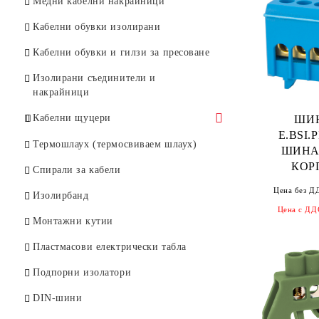
Медни кабелни накрайници
Комплекти изолирани отвертки
DC (PV) стопяеми предпазители
AC стопяеми предпазители –
Кабелни обувки изолирани
10×38
габарит 1 (NT1)
Клещи за кримпване с накрайник
"CRIMP"
Кабелни обувки и гилзи за пресоване
AC стопяеми предпазители –
габарит 2 (NT2)
Куфари за инструменти
Изолирани съединители и
накрайници
AC стопяеми предпазители –
габарит 3 (NT3)
Кабелни щуцери
ШИ
E.BSI.
Пластмасови кабелни щуцери
Термошлаух (термосвиваем шлаух)
ШИНА
КОР
Месингови кабелни щуцери
Спирали за кабели
Цена без Д
Водоустойчиви кабелни конектори
Изолирбанд
IP68
Цена с ДД
Монтажни кутии
Пластмасови електрически табла
Подпорни изолатори
DIN-шини