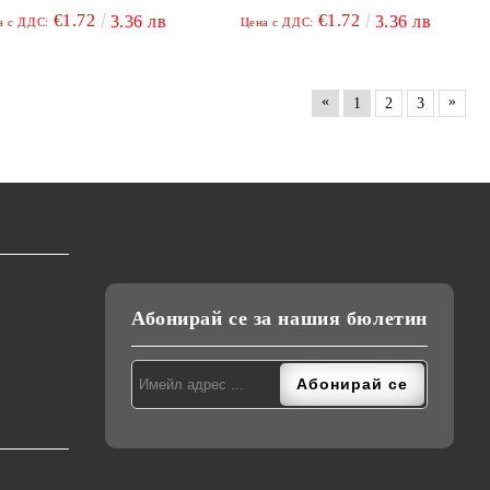
€1.72
€1.72
3.36 лв
3.36 лв
Цена с ДДС:
а с ДДС:
«
»
1
2
3
Абонирай се за нашия бюлетин