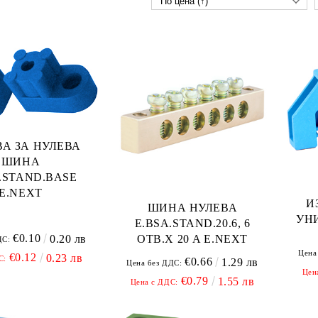
А ЗА НУЛЕВА
ШИНА
.STAND.BASE
E.NEXT
И
ШИНА НУЛЕВА
УН
E.BSA.STAND.20.6, 6
€0.10
ОТВ.Х 20 A E.NEXT
0.20 лв
ДС:
Цена
€0.12
0.23 лв
С:
€0.66
1.29 лв
Цена без ДДС:
Цен
€0.79
1.55 лв
Цена с ДДС: