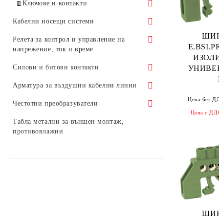
Ключове и контакти
Ключове и контакти за
Кабелни носещи системи
повърхностен монтаж (IP44 /
ШИ
Пластмасови кабелни канали
Релета за контрол и управление на
IP54)
E.BSI.P
напрежение, ток и време
Гофрирани метални тръби
ИЗОЛ
Ключове и контакти за вграждане
Релета за контрол на напрежението
Силови и битови контакти
УНИВЕ
(IP20)
Аксесоари за металоръкави
Релета за време
Силови контакти от серия E.PRO
Арматура за въздушни кабелни линии
Крепежни елементи
Цена без Д
Релета за мониторинг на ток и
Разклонители
Скоби и клеми за СИП
Честотни преобразуватели
мощност
Цена с ДД
Домакински щепсел
Пробивни скоби за СИП (IPC)
Куки и болтове
Монофазни честотни
Табла метални за външен монтаж,
Релета междинни
преобразуватели
противовлажни
Поддържащи (окачващи) скоби
Трифазни честотни преобразуватели
Анкерни скоби
Аксесоари за честотни
преобразуватели
ШИ