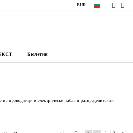
EUR
НЕКСТ
Бюлетин
е на проводници в електрически табла и разпределителни
«
»