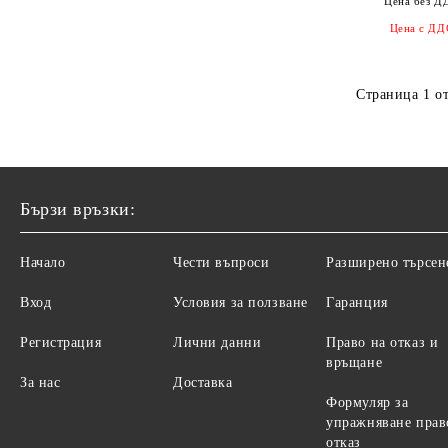
Цена без Д
Цена с ДД
Страница 1 от
Бързи връзки:
Начало
Чести въпроси
Разширено търсен
Вход
Условия за ползване
Гаранция
Регистрация
Лични данни
Право на отказ и
връщане
За нас
Доставка
Формуляр за
упражняване прав
отказ