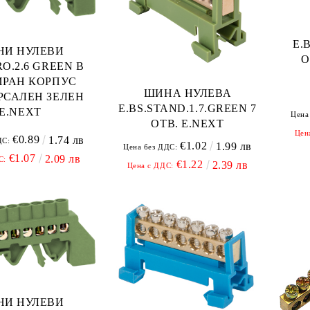
E.
НИ НУЛЕВИ
О
RO.2.6 GREEN В
ИРАН КОРПУС
ШИНА НУЛЕВА
РСАЛЕН ЗЕЛЕН
E.BS.STAND.1.7.GREEN 7
E.NEXT
Цена
ОТВ. E.NEXT
Цен
€0.89
1.74 лв
ДС:
€1.02
1.99 лв
Цена без ДДС:
€1.07
2.09 лв
С:
€1.22
2.39 лв
Цена с ДДС:
НИ НУЛЕВИ