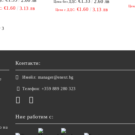
2.60 лв
ДС:
€1.33
2.60 лв
Цена без ДДС:
Цен
€1.60
3.13 лв
С:
€1.60
3.13 лв
Цена с ДДС:
 3
Контакти:
Имейл:
manager@enext.bg
е
Телефон:
+359 889 280 323
Ние работим с:
о на