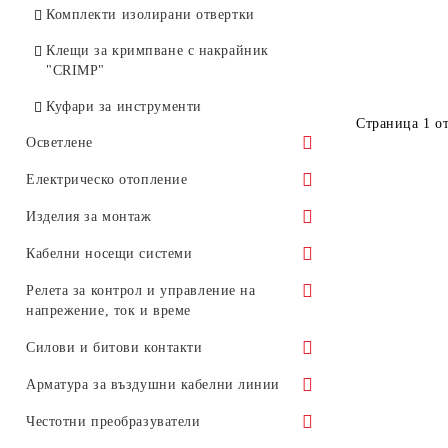
Комплекти изолирани отвертки
DC (PV) стопяеми предпазители
AC стопяеми предпазители –
10×38
габарит 1 (NT1)
Клещи за кримпване с накрайник
"CRIMP"
AC стопяеми предпазители –
габарит 2 (NT2)
Куфари за инструменти
Страница 1 от
AC стопяеми предпазители –
Осветлене
габарит 3 (NT3)
Комплекти към осветителни тела
Електрическо отопление
Сензори за движение
Терморегулатори
Изделия за монтаж
Лампи
Саморегулиращи нагревателни
Клемореди и разпределителни
Кабелни носещи системи
кабели
блокове
Осветление за басейни
Пластмасови кабелни канали
Релета за контрол и управление на
Подово отопление
Нулеви и съединителни шини
напрежение, ток и време
LED прожектори
Гофрирани метални тръби
Кабелни превръзки (свински
Релета за контрол на напрежението
Силови и битови контакти
Осветителни тела
Аксесоари за металоръкави
опашки)
Релета за време
Силови контакти от серия E.PRO
Арматура за въздушни кабелни линии
Крепежни елементи
Медни кабелни накрайници
Релета за мониторинг на ток и
Разклонители
Скоби и клеми за СИП
Честотни преобразуватели
Кабелни обувки изолирани
мощност