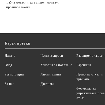
Домакински щепсел
Пробивни скоби за СИП (IPC)
Куки и болтове
Монофазни честотни
Табла метални за външен монтаж,
Кабелни обувки и гилзи за пресоване
Релета междинни
преобразуватели
противовлажни
Поддържащи (окачващи) скоби
Изолирани съединители и
Трифазни честотни преобразуватели
накрайници
Анкерни скоби
Аксесоари за честотни
Кабелни щуцери
преобразуватели
Пластмасови кабелни щуцери
Термошлаух (термосвиваем шлаух)
Бързи връзки:
Месингови кабелни щуцери
Спирали за кабели
Водоустойчиви кабелни конектори
Изолирбанд
Начало
Чести въпроси
Разширено търсен
IP68
Монтажни кутии
Вход
Условия за ползване
Гаранция
Пластмасови електрически табла
Регистрация
Лични данни
Право на отказ и
Подпорни изолатори
връщане
За нас
Доставка
DIN-шини
Формуляр за
упражняване прав
Ключове и контакти
отказ
Ключове и контакти за