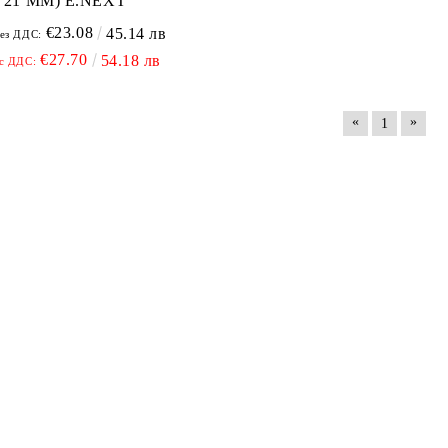
21 ММ) E.NEXT
€23.08
45.14 лв
ез ДДС:
€27.70
54.18 лв
с ДДС:
«
»
1