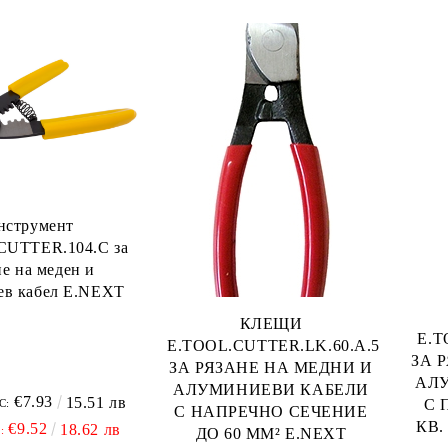
нструмент
CUTTER.104.C за
не на меден и
ев кабел E.NEXT
КЛЕЩИ
E.T
E.TOOL.CUTTER.LK.60.A.50
ЗА 
ЗА РЯЗАНЕ НА МЕДНИ И
АЛ
АЛУМИНИЕВИ КАБЕЛИ
€7.93
15.51 лв
С 
С:
С НАПРЕЧНО СЕЧЕНИЕ
КВ.
€9.52
18.62 лв
:
ДО 60 MM² E.NEXT