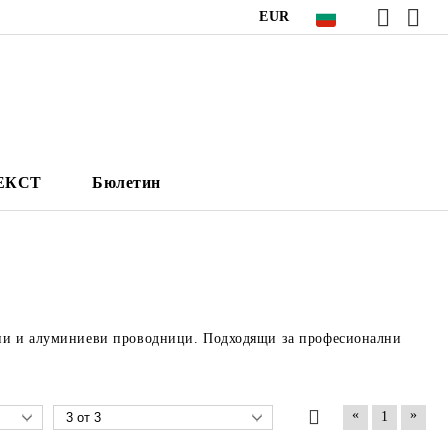
EUR
НЕКСТ
Бюлетин
дни и алуминиеви проводници. Подходящи за професионални
«
»
1