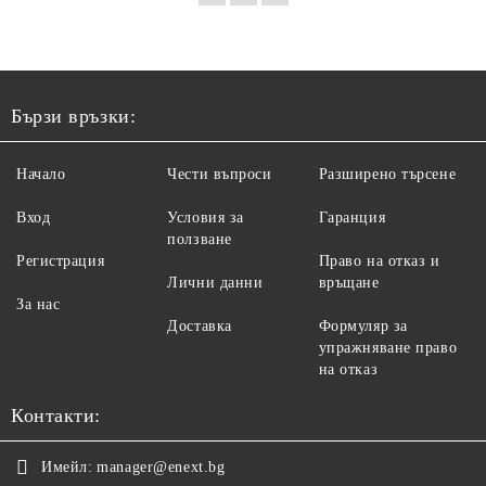
Бързи връзки:
Начало
Чести въпроси
Разширено търсене
Вход
Условия за
Гаранция
ползване
Регистрация
Право на отказ и
Лични данни
връщане
За нас
Доставка
Формуляр за
упражняване право
на отказ
Контакти:
Имейл:
manager@enext.bg