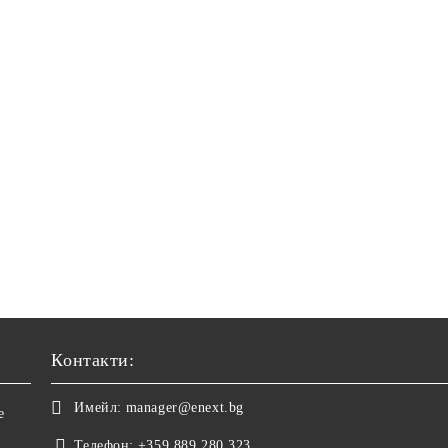
Контакти:
Имейл:
manager@enext.bg
е
Телефон:
+359 889 280 323