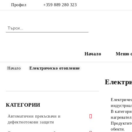
Профил
+359 889 280 323
Начало
Меню с
Начало
Електрическо отопление
Електри
Електриче
КАТЕГОРИИ
индустриал
В категори
Автоматични прекъсвачи и
нагревател
дефектнотокови защити
Продуктите
обекти.