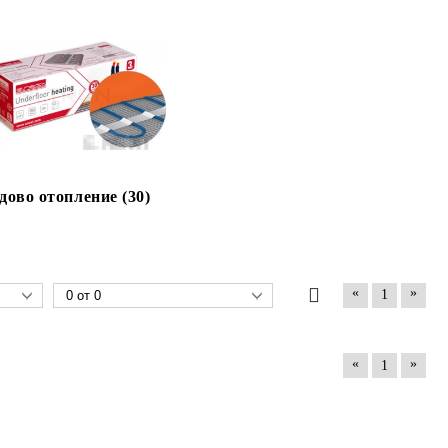
дово отопление (30)
«
»
1
«
»
1