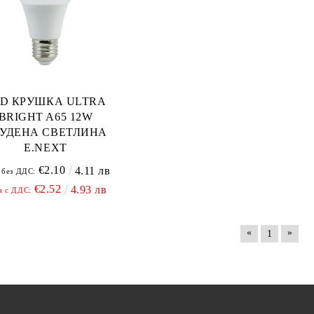
ED КРУШКА ULTRA
BRIGHT A65 12W
УДЕНА СВЕТЛИНА
E.NEXT
€2.10
4.11 лв
 без ДДС:
€2.52
4.93 лв
а с ДДС:
«
»
1