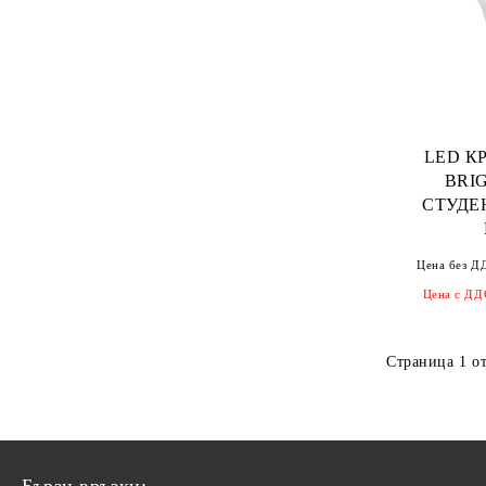
Месингови кабелни щуцери
Спирали за кабели
Водоустойчиви кабелни конектори
Изолирбанд
IP68
Монтажни кутии
Пластмасови електрически табла
LED К
Подпорни изолатори
BRI
DIN-шини
СТУДЕ
Ключове и контакти
Цена без Д
Ключове и контакти за
Цена с ДД
повърхностен монтаж (IP44 /
IP54)
Страница 1 от
Ключове и контакти за вграждане
(IP20)