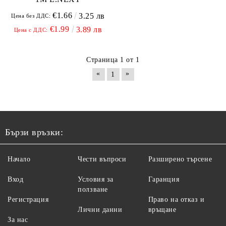
€1.66
3.25 лв
Цена без ДДС:
€1.99
3.89 лв
Цена с ДДС:
Страница 1 от 1
«
»
1
Бързи връзки:
Начало
Чести въпроси
Разширено търсене
Вход
Условия за
Гаранция
ползване
Регистрация
Право на отказ и
Лични данни
връщане
За нас