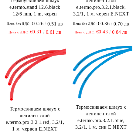
лепилен слой
Термоусвиваем шлаух
e.termo.pro.3.2.1.black,
e.termo.stand.12.6.black
3,2/1, 1 м, черен E.NEXT
12/6 mm, 1 m, черен
€0.36
€0.26
0.70 лв
0.51 лв
Цена без ДДС:
Цена без ДДС:
€0.43
€0.31
0.84 лв
0.61 лв
Цена с ДДС:
Цена с ДДС:
Термосвиваем шлаух с
Термосвиваем шлаух с
лепилен слой
лепилен слой
e.termo.pro.3.2.1.blue,
e.termo.pro.3.2.1.red, 3,2/1,
3,2/1, 1 м, син E.NEXT
1 м, червен E.NEXT