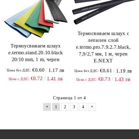
Термосвиваем шлаух с
лепилен слой
Термоусвиваем шлаух
e.termo.pro.7.9.2.7.black,
e.termo.stand.20.10.black
7,9/2,7 мм, 1 м, черен
20/10 mm, 1 m, черен
E.NEXT
€0.60
1.17 лв
€0.61
Цена без ДДС:
1.19 лв
Цена без ДДС:
€0.72
1.41 лв
€0.73
1.43 лв
Цена с ДДС:
Цена с ДДС:
Страница 1 от 4
«
»
1
2
3
4