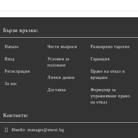
Бързи връзки:
Начало
Чести въпроси
Разширено търсене
Вход
Условия за
Гаранция
ползване
Регистрация
Право на отказ и
Лични данни
връщане
За нас
Доставка
Формуляр за
упражняване право
на отказ
Контакти:
Имейл:
manager@enext.bg