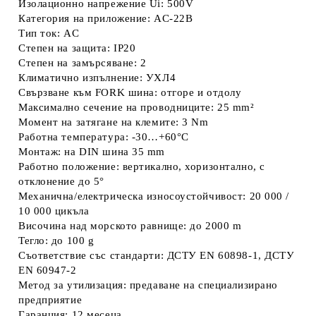
Изолационно напрежение Ui: 500V
Категория на приложение: AC-22B
Тип ток: AC
Степен на защита: IP20
Степен на замърсяване: 2
Климатично изпълнение: УХЛ4
Свързване към FORK шина: отгоре и отдолу
Максимално сечение на проводниците: 25 mm²
Момент на затягане на клемите: 3 Nm
Работна температура: -30…+60°C
Монтаж: на DIN шина 35 mm
Работно положение: вертикално, хоризонтално, с
отклонение до 5°
Механична/електрическа износоустойчивост: 20 000 /
10 000 цикъла
Височина над морското равнище: до 2000 m
Тегло: до 100 g
Съответствие със стандарти: ДСТУ EN 60898-1, ДСТУ
EN 60947-2
Метод за утилизация: предаване на специализирано
предприятие
Гаранция: 12 месеца