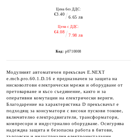
Цена без ДДС:
€3.40
6.65 лв
Цена с ДДС:
€4.08
7.98 лв
Код:
p0710008
Модулният автоматичен прекъсвач E.NEXT
e.mcb.pro.60.1.D.16 е предназначен за защита на
нисковолтови електрически мрежи и оборудване от
претоварване и късо съединение, както и за
оперативни комутации на електрически вериги.
Благодарение на характеристика D прекъсвачът е
подходящ за консуматори с високи пускови токове,
включително електродвигатели, трансформатори,
компресори и индустриално оборудване. Осигурява
надеждна защита и безопасна работа в битови,
търговски и индустриални електроинсталации.