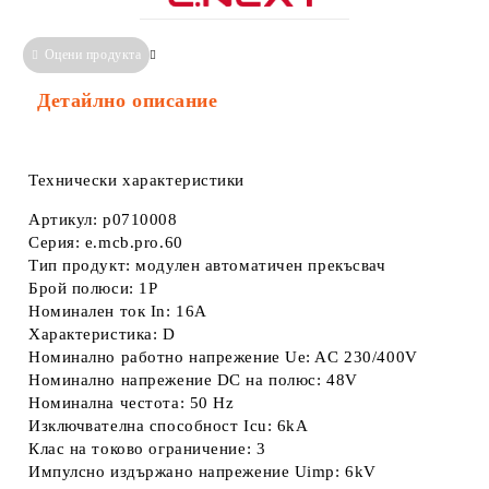
Оцени продукта
Сравни
Информация за Съответствие
Детайлно описание
Технически характеристики
Артикул: p0710008
Серия: e.mcb.pro.60
Тип продукт: модулен автоматичен прекъсвач
Брой полюси: 1P
Номинален ток In: 16A
Характеристика: D
Номинално работно напрежение Ue: AC 230/400V
Номинално напрежение DC на полюс: 48V
Номинална честота: 50 Hz
Изключвателна способност Icu: 6kA
Клас на токово ограничение: 3
Импулсно издържано напрежение Uimp: 6kV