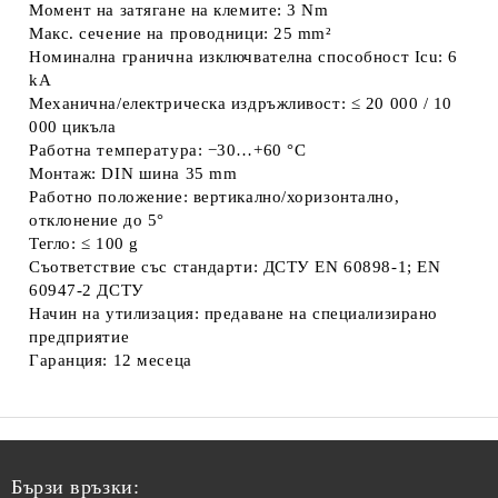
Момент на затягане на клемите: 3 Nm
Макс. сечение на проводници: 25 mm²
Номинална гранична изключвателна способност Icu: 6
kA
Механична/електрическа издръжливост: ≤ 20 000 / 10
000 цикъла
Работна температура: −30…+60 °C
Монтаж: DIN шина 35 mm
Работно положение: вертикално/хоризонтално,
отклонение до 5°
Тегло: ≤ 100 g
Съответствие със стандарти: ДСТУ EN 60898-1; EN
60947-2 ДСТУ
Начин на утилизация: предаване на специализирано
предприятие
Гаранция: 12 месеца
Бързи връзки: