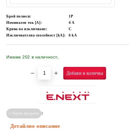
Брой полюси:
1P
Номинален ток [A]:
4
А
Крива на изключване:
C
Изключвателна способност [kA]:
6
kA
Имаме
202
в наличност
.
Оцени продукта
Сравни
Информация за Съответствие
Детайлно описание