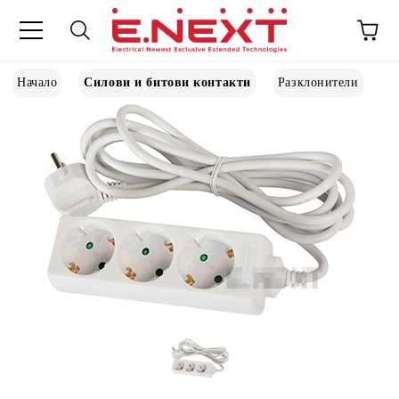
Начало
Силови и битови контакти
Разклонители