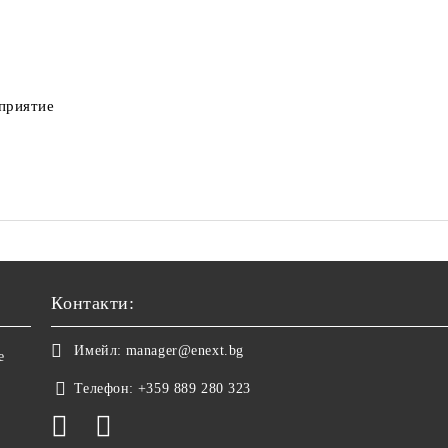
дприятие
Контакти:
Имейл:
manager@enext.bg
е
Телефон:
+359 889 280 323