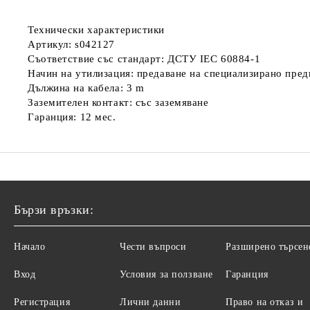
Технически характеристики
Артикул: s042127
Съответствие със стандарт: ДСТУ IEC 60884-1
Начин на утилизация: предаване на специализирано пре
Дължина на кабела: 3 m
Заземителен контакт: със заземяване
Гаранция: 12 мес.
Бързи връзки:
Начало
Чести въпроси
Разширено търсен
Вход
Условия за ползване
Гаранция
Регистрация
Лични данни
Право на отказ и