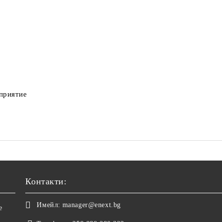
дприятие
Контакти:
Имейл:
manager@enext.bg
е