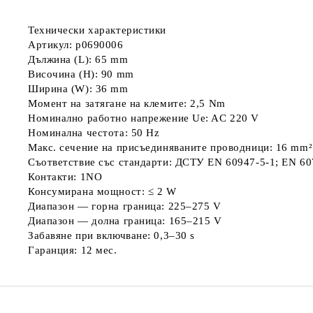
Технически характеристики
Артикул: p0690006
Дължина (L): 65 mm
Височина (H): 90 mm
Ширина (W): 36 mm
Момент на затягане на клемите: 2,5 Nm
Номинално работно напрежение Ue: AC 220 V
Номинална честота: 50 Hz
Макс. сечение на присъединяваните проводници: 16 mm²
Съответствие със стандарти: ДСТУ EN 60947-5-1; EN 60
Контакти: 1NO
Консумирана мощност: ≤ 2 W
Диапазон — горна граница: 225–275 V
Диапазон — долна граница: 165–215 V
Забавяне при включване: 0,3–30 s
Гаранция: 12 мес.