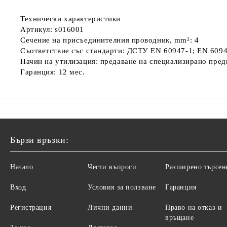
Технически характеристики
Артикул: s016001
Сечение на присъединителния проводник, mm²: 4
Съответствие със стандарти: ДСТУ EN 60947-1; EN 609
Начин на утилизация: предаване на специализирано пре
Гаранция: 12 мес.
Бързи връзки:
Начало
Чести въпроси
Разширено търсен
Вход
Условия за ползване
Гаранция
Регистрация
Лични данни
Право на отказ и
връщане