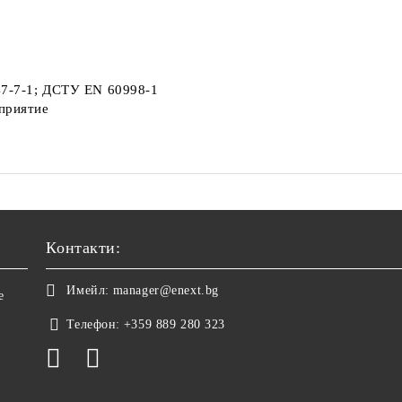
47-7-1; ДСТУ EN 60998-1
дприятие
Контакти:
Имейл:
manager@enext.bg
е
Телефон:
+359 889 280 323