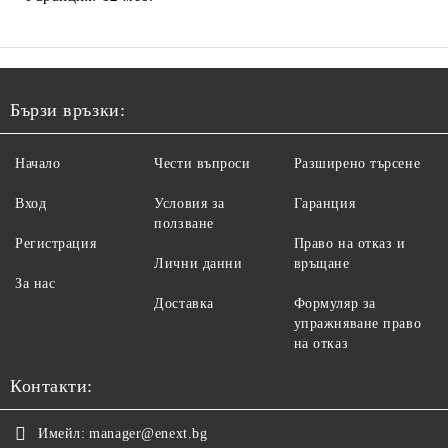
Бързи връзки:
Начало
Чести въпроси
Разширено търсене
Вход
Условия за
Гаранция
ползване
Регистрация
Право на отказ и
Лични данни
връщане
За нас
Доставка
Формуляр за
упражняване право
на отказ
Контакти:
Имейл:
manager@enext.bg