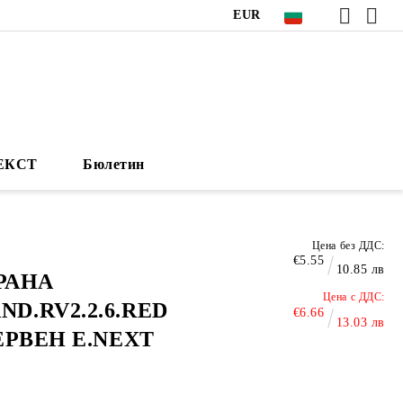
EUR
НЕКСТ
Бюлетин
Цена без ДДС:
€5.55
10.85 лв
РАНА
Цена с ДДС:
ND.RV2.2.6.RED
€6.66
13.03 лв
ЧЕРВEН E.NEXT