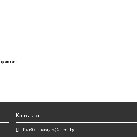
дприятие
Контакти:
Имейл:
manager@enext.bg
е