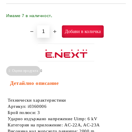
Имаме
7
в наличност
.
Оцени продукта
Сравни
Информация за Съответствие
Детайлно описание
Технически характеристики
Артикул: i0360006
Брой полюси: 3
Ударно издържано напрежение Uimp: 6 kV
Категория на приложение: AC-22A, AC-23A
Височина над морското равнище: 2000 m