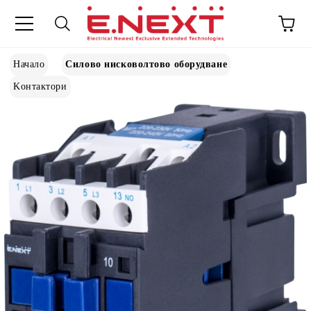
Начало
Силово нисковолтово оборудване
Kонтактори