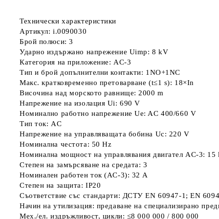
Технически характеристики
Артикул: i.0090030
Брой полюси: 3
Ударно издържано напрежение Uimp: 8 kV
Категория на приложение: AC-3
Тип и брой допълнителни контакти: 1NO+1NC
Макс. кратковременно претоварване (t≤1 s): 18×In
Височина над морското равнище: 2000 m
Напрежение на изолация Ui: 690 V
Номинално работно напрежение Ue: AC 400/660 V
Тип ток: AC
Напрежение на управляващата бобина Uc: 220 V
Номинална честота: 50 Hz
Номинална мощност на управлявания двигател AC-3: 15
Степен на замърсяване на средата: 3
Номинален работен ток (AC-3): 32 A
Степен на защита: IP20
Съответствие със стандарти: ДСТУ EN 60947-1; EN 6094
Начин на утилизация: предаване на специализирано пре
Мех./ел. издръжливост, цикли: ≤8 000 000 / 800 000