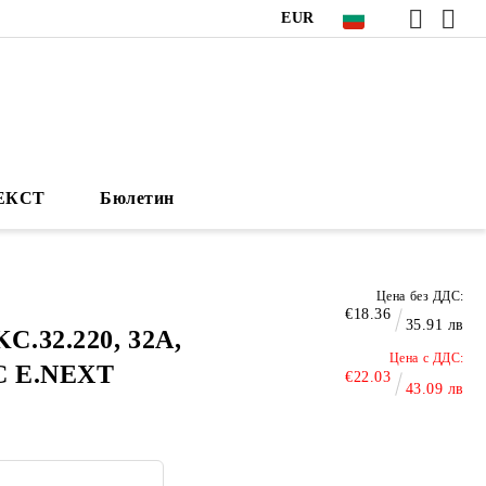
EUR
НЕКСТ
Бюлетин
Цена без ДДС:
€18.36
35.91 лв
.32.220, 32А,
Цена с ДДС:
NC E.NEXT
€22.03
43.09 лв