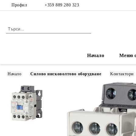
Профил
+359 889 280 323
Начало
Меню с
Начало
Силово нисковолтово оборудване
Kонтактори