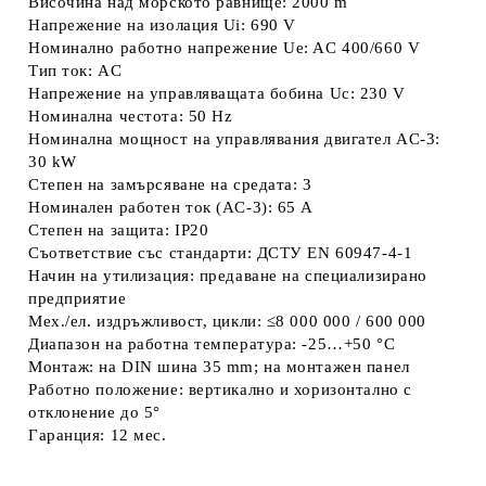
Височина над морското равнище: 2000 m
Напрежение на изолация Ui: 690 V
Номинално работно напрежение Ue: AC 400/660 V
Тип ток: AC
Напрежение на управляващата бобина Uc: 230 V
Номинална честота: 50 Hz
Номинална мощност на управлявания двигател AC-3:
30 kW
Степен на замърсяване на средата: 3
Номинален работен ток (AC-3): 65 A
Степен на защита: IP20
Съответствие със стандарти: ДСТУ EN 60947-4-1
Начин на утилизация: предаване на специализирано
предприятие
Мех./ел. издръжливост, цикли: ≤8 000 000 / 600 000
Диапазон на работна температура: -25…+50 °C
Монтаж: на DIN шина 35 mm; на монтажен панел
Работно положение: вертикално и хоризонтално с
отклонение до 5°
Гаранция: 12 мес.