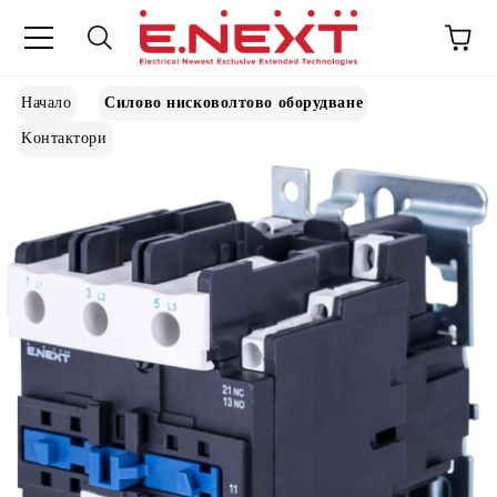
Начало
Силово нисковолтово оборудване
Kонтактори