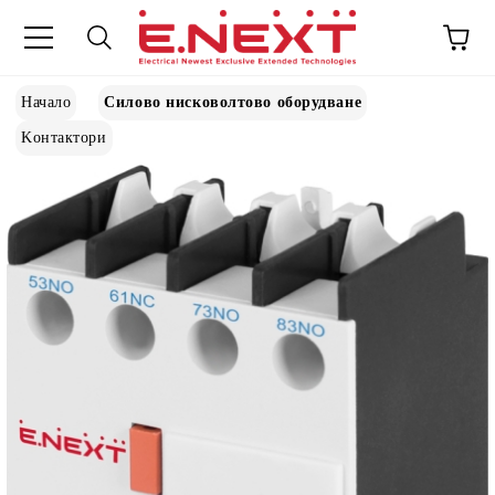
Начало
Силово нисковолтово оборудване
Kонтактори