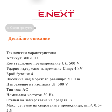
Оцени продукта
Сравни
Информация за Съответствие
Детайлно описание
Технически характеристики
Артикул: s007009
Комутационно пренапрежение Uk: 500 V
Ударно издържано напрежение Uimp: 4 kV
Брой бутони: 4
Височина над морското равнище: 2000 m
Напрежение на изолация Ui: 500 V
Тип ток: AC
Номинална честота: 50 Hz
Степен на замърсяване на средата: 3
Макс. сечение на свързваните проводници, mm²: 0,5–
2,5