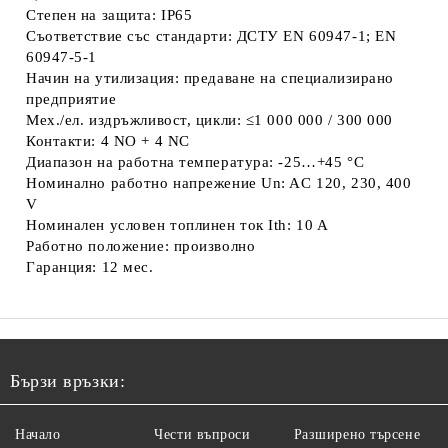
Степен на защита: IP65
Съответствие със стандарти: ДСТУ EN 60947-1; EN
60947-5-1
Начин на утилизация: предаване на специализирано
предприятие
Мех./ел. издръжливост, цикли: ≤1 000 000 / 300 000
Контакти: 4 NO + 4 NC
Диапазон на работна температура: -25…+45 °C
Номинално работно напрежение Un: AC 120, 230, 400
V
Номинален условен топлинен ток Ith: 10 A
Работно положение: произволно
Гаранция: 12 мес.
Бързи връзки:
Начало
Чести въпроси
Разширено търсене